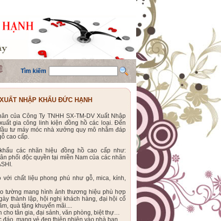
Ệ
Tìm kiếm
 XUẤT NHẬP KHẨU ĐỨC HẠNH
 thân của Công Ty TNHH SX-TM-DV Xuất Nhập
ất gia công linh kiện đồng hồ các loại. Đến
đầu tư máy móc nhà xưởng quy mô nhằm đáp
ỗ cao cấp.
khẩu các nhãn hiệu đồng hồ cao cấp như:
ân phối độc quyền tại miền Nam của các nhãn
ASHI.
với chất liệu phong phú như gỗ, mica, kính,
eo tường mang hình ảnh thương hiệu phù hợp
ày thành lập, hội nghị khách hàng, đại hội cổ
lãm, quà tặng khuyến mãi....
 cho tân gia, đại sảnh, văn phòng, biệt thự…
c đáo, mang vẻ đẹp thiên nhiên vào nhà bạn.