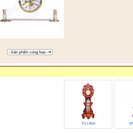
TU LINH
KN-