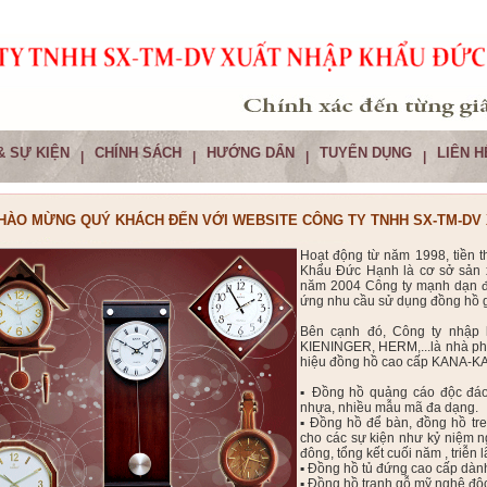
& SỰ KIỆN
CHÍNH SÁCH
HƯỚNG DẨN
TUYỂN DỤNG
LIÊN H
|
|
|
|
HÀO MỪNG QUÝ KHÁCH ĐẾN VỚI WEBSITE CÔNG TY TNHH SX-TM-DV
Hoạt động từ năm 1998, tiền
Khẩu Đức Hạnh là cơ sở sản xu
năm 2004 Công ty mạnh dạn 
ứng nhu cầu sử dụng đồng hồ g
Bên cạnh đó, Công ty nhập 
KIENINGER, HERM,...là nhà ph
hiệu đồng hồ cao cấp KANA-K
▪ Đồng hồ quảng cáo độc đáo 
nhựa, nhiều mẫu mã đa dạng.
▪ Đồng hồ để bàn, đồng hồ tr
cho các sự kiện như kỷ niệm ng
đông, tổng kết cuối năm , triễn 
▪ Đồng hồ tủ đứng cao cấp dành
▪ Đồng hồ tranh gỗ mỹ nghệ độ