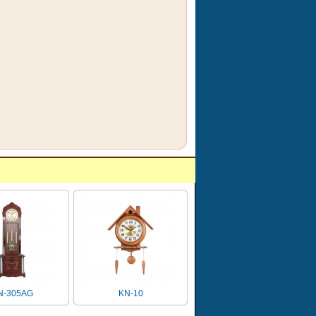
305AG
KN-10
KN620(37X80)