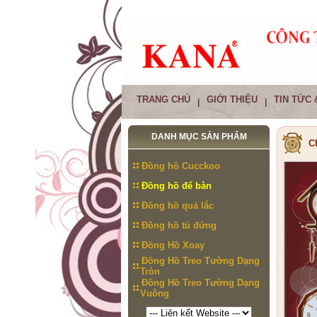
TRANG CHỦ
GIỚI THIỆU
TIN TỨC 
|
|
DANH MỤC SẢN PHẨM
C
Đồng hồ Cucckoo
Đồng hồ để bàn
Đồng hồ quả lắc
Đồng hồ tủ đứng
Đồng Hồ Xoay
Đồng Hồ Treo Tường Dạng
Tròn
Đồng Hồ Treo Tường Dạng
Vuông