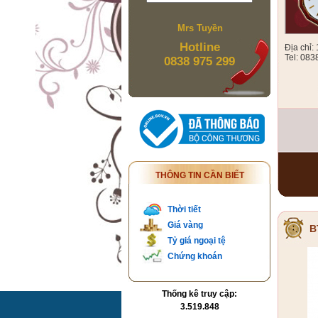
Mrs Tuyền
Hotline
Địa chỉ
Tel: 083
0838 975 299
THÔNG TIN CẦN BIẾT
Thời tiết
Giá vàng
B
Tỷ giá ngoại tệ
Chứng khoán
Thống kê truy cập:
3.519.848