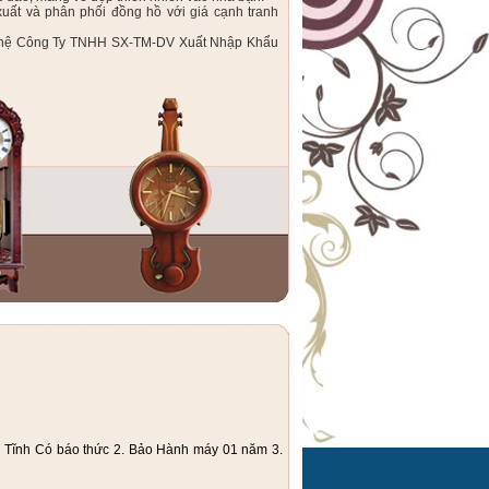
ất và phân phối đồng hồ với giá cạnh tranh
iên hệ Công Ty TNHH SX-TM-DV Xuất Nhập Khẩu
 Tĩnh Có báo thức 2. Bảo Hành máy 01 năm 3.