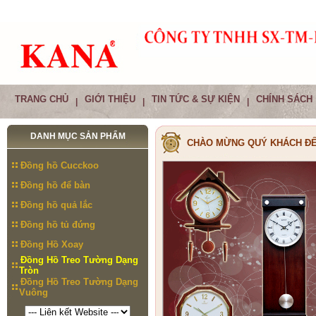
TRANG CHỦ
GIỚI THIỆU
TIN TỨC & SỰ KIỆN
CHÍNH SÁCH
|
|
|
DANH MỤC SẢN PHẨM
CHÀO MỪNG QUÝ KHÁCH ĐẾ
Đồng hồ Cucckoo
Đồng hồ để bàn
Đồng hồ quả lắc
Đồng hồ tủ đứng
Đồng Hồ Xoay
Đồng Hồ Treo Tường Dạng
Tròn
Đồng Hồ Treo Tường Dạng
Vuông