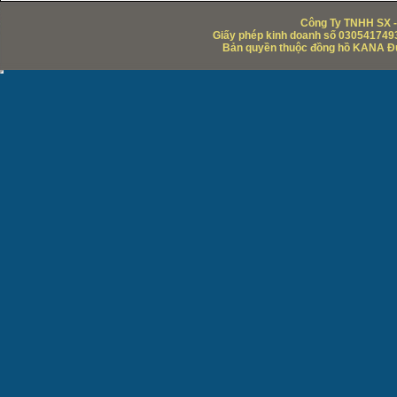
Công Ty TNHH SX -
Giấy phép kinh doanh số 0305417493
Bản quyền thuộc đồng hồ KANA Đức