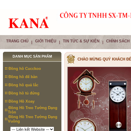
TRANG CHỦ
GIỚI THIỆU
TIN TỨC & SỰ KIỆN
CHÍNH SÁCH
|
|
|
DANH MỤC SẢN PHẨM
CHÀO MỪNG QUÝ KHÁCH ĐẾ
Đồng hồ Cucckoo
Đồng hồ để bàn
Đồng hồ quả lắc
Đồng hồ tủ đứng
Đồng Hồ Xoay
Đồng Hồ Treo Tường Dạng
Tròn
Đồng Hồ Treo Tường Dạng
Vuông