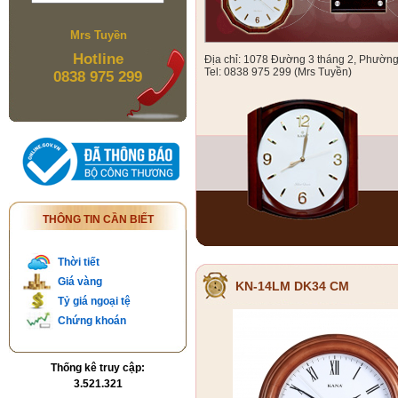
Mrs Tuyền
Hotline
Địa chỉ: 1078 Đường 3 tháng 2, Phườn
Tel: 0838 975 299 (Mrs Tuyền)
0838 975 299
THÔNG TIN CẦN BIẾT
Thời tiết
Giá vàng
KN-14LM DK34 CM
Tỷ giá ngoại tệ
Chứng khoán
Thống kê truy cập:
3.521.321