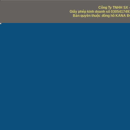
Công Ty TNHH SX -
Giấy phép kinh doanh số 0305417493
Bản quyền thuộc đồng hồ KANA Đức