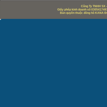
Công Ty TNHH SX -
Giấy phép kinh doanh số 0305417493
Bản quyền thuộc đồng hồ KANA Đức