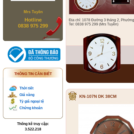
Mrs Tuyền
Hotline
Địa chỉ: 1078 Đường 3 tháng 2, Phườn
Tel: 0838 975 299 (Mrs Tuyền)
0838 975 299
THÔNG TIN CẦN BIẾT
Thời tiết
Giá vàng
KN-107N DK 38CM
Tỷ giá ngoại tệ
Chứng khoán
Thống kê truy cập:
3.522.218