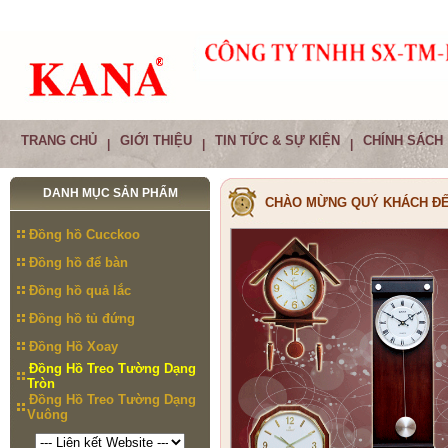
TRANG CHỦ
GIỚI THIỆU
TIN TỨC & SỰ KIỆN
CHÍNH SÁCH
|
|
|
DANH MỤC SẢN PHẨM
CHÀO MỪNG QUÝ KHÁCH ĐẾ
Đồng hồ Cucckoo
Đồng hồ để bàn
Đồng hồ quả lắc
Đồng hồ tủ đứng
Đồng Hồ Xoay
Đồng Hồ Treo Tường Dạng
Tròn
Đồng Hồ Treo Tường Dạng
Vuông