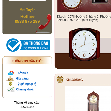
Mrs Tuyền
Hotline
Địa chỉ: 1078 Đường 3 tháng 2, Phườn
Tel: 0838 975 299 (Mrs Tuyền)
0838 975 299
THÔNG TIN CẦN BIẾT
Thời tiết
Giá vàng
KN-305AG
Tỷ giá ngoại tệ
Chứng khoán
Thống kê truy cập:
3.520.352