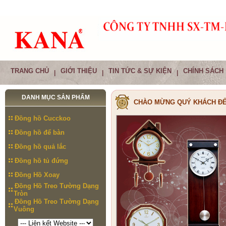
TRANG CHỦ
GIỚI THIỆU
TIN TỨC & SỰ KIỆN
CHÍNH SÁCH
|
|
|
DANH MỤC SẢN PHẨM
CHÀO MỪNG QUÝ KHÁCH ĐẾ
Đồng hồ Cucckoo
Đồng hồ để bàn
Đồng hồ quả lắc
Đồng hồ tủ đứng
Đồng Hồ Xoay
Đồng Hồ Treo Tường Dạng
Tròn
Đồng Hồ Treo Tường Dạng
Vuông