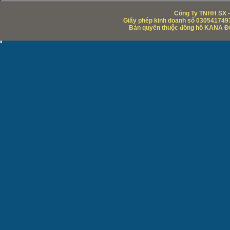
Công Ty TNHH SX -
Giấy phép kinh doanh số 0305417493
Bản quyền thuộc đồng hồ KANA Đức