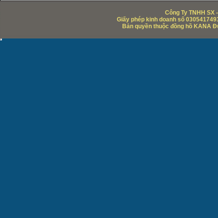
Công Ty TNHH SX -
Giấy phép kinh doanh số 0305417493
Bản quyền thuộc đồng hồ KANA Đức