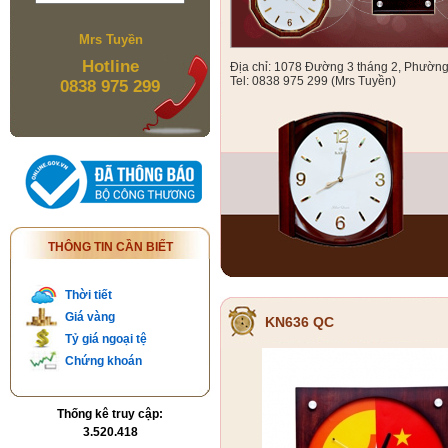
Mrs Tuyền
Hotline
Địa chỉ: 1078 Đường 3 tháng 2, Phườn
Tel: 0838 975 299 (Mrs Tuyền)
0838 975 299
THÔNG TIN CẦN BIẾT
Thời tiết
Giá vàng
KN636 QC
Tỷ giá ngoại tệ
Chứng khoán
Thống kê truy cập:
3.520.418