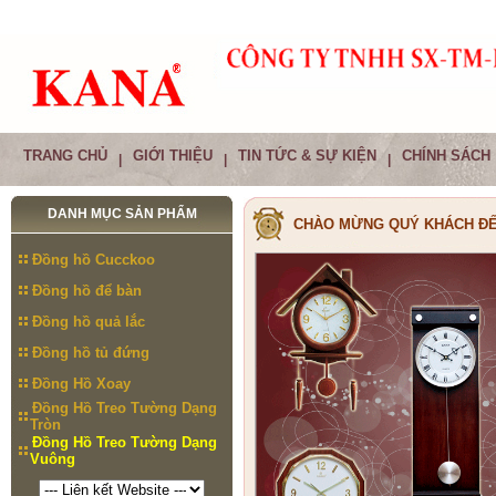
TRANG CHỦ
GIỚI THIỆU
TIN TỨC & SỰ KIỆN
CHÍNH SÁCH
|
|
|
DANH MỤC SẢN PHẨM
CHÀO MỪNG QUÝ KHÁCH ĐẾ
Đồng hồ Cucckoo
Đồng hồ để bàn
Đồng hồ quả lắc
Đồng hồ tủ đứng
Đồng Hồ Xoay
Đồng Hồ Treo Tường Dạng
Tròn
Đồng Hồ Treo Tường Dạng
Vuông