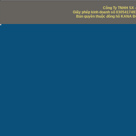
Công Ty TNHH SX -
Giấy phép kinh doanh số 0305417493
Bản quyền thuộc đồng hồ KANA Đức