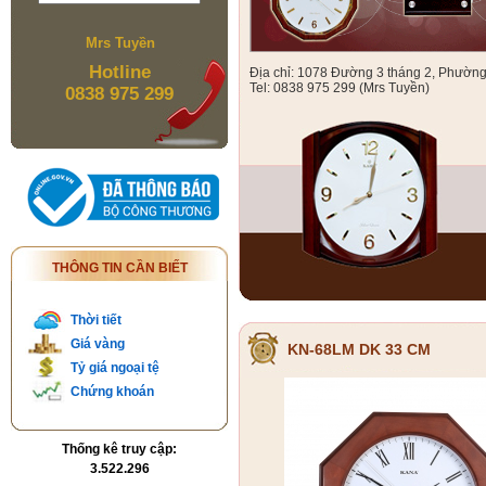
Mrs Tuyền
Hotline
Địa chỉ: 1078 Đường 3 tháng 2, Phườn
Tel: 0838 975 299 (Mrs Tuyền)
0838 975 299
THÔNG TIN CẦN BIẾT
Thời tiết
Giá vàng
KN-68LM DK 33 CM
Tỷ giá ngoại tệ
Chứng khoán
Thống kê truy cập:
3.522.296