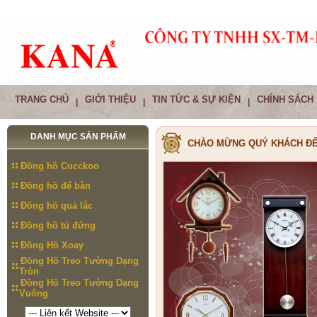
TRANG CHỦ
GIỚI THIỆU
TIN TỨC & SỰ KIỆN
CHÍNH SÁCH
|
|
|
DANH MỤC SẢN PHẨM
CHÀO MỪNG QUÝ KHÁCH ĐẾ
Đồng hồ Cucckoo
Đồng hồ để bàn
Đồng hồ quả lắc
Đồng hồ tủ đứng
Đồng Hồ Xoay
Đồng Hồ Treo Tường Dạng
Tròn
Đồng Hồ Treo Tường Dạng
Vuông