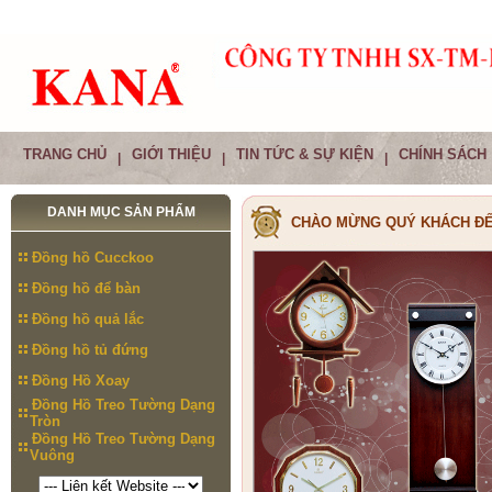
TRANG CHỦ
GIỚI THIỆU
TIN TỨC & SỰ KIỆN
CHÍNH SÁCH
|
|
|
DANH MỤC SẢN PHẨM
CHÀO MỪNG QUÝ KHÁCH ĐẾ
Đồng hồ Cucckoo
Đồng hồ để bàn
Đồng hồ quả lắc
Đồng hồ tủ đứng
Đồng Hồ Xoay
Đồng Hồ Treo Tường Dạng
Tròn
Đồng Hồ Treo Tường Dạng
Vuông