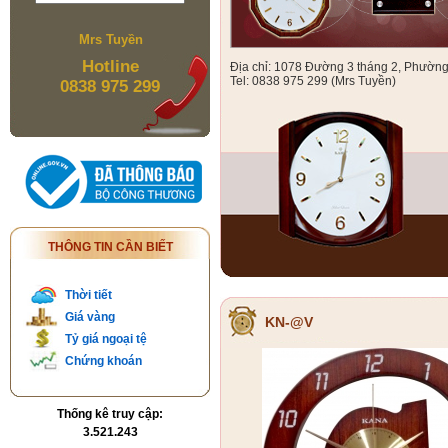
Mrs Tuyền
Hotline
Địa chỉ: 1078 Đường 3 tháng 2, Phườn
Tel: 0838 975 299 (Mrs Tuyền)
0838 975 299
THÔNG TIN CẦN BIẾT
Thời tiết
Giá vàng
KN-@V
Tỷ giá ngoại tệ
Chứng khoán
Thống kê truy cập:
3.521.243