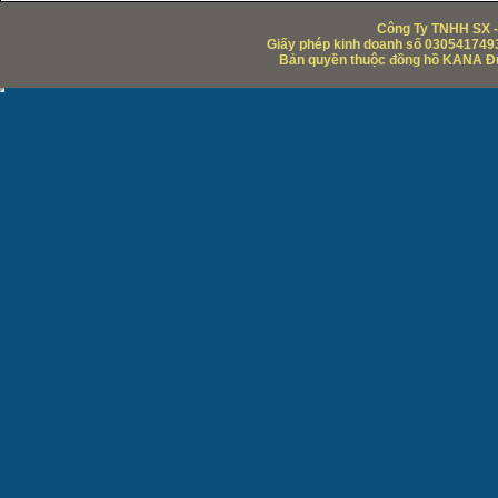
Công Ty TNHH SX -
Giấy phép kinh doanh số 0305417493
Bản quyền thuộc đồng hồ KANA Đức